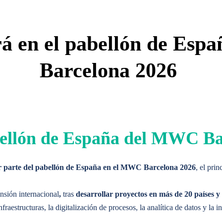
y experiencia en el sector
, creados para compartir
información de va
infraestructura crítica.
rá en el pabellón de Es
sos
Contacto
Barcelona 2026
y experiencia en el sector
, creados para compartir
información de va
infraestructura crítica.
abellón de España del MWC B
ar parte del pabellón de España en el MWC Barcelona 2026
, el pri
nsión internacional
,
tras
desarrollar proyectos en más de 20 países 
aestructuras, la digitalización de procesos, la analítica de datos y la int