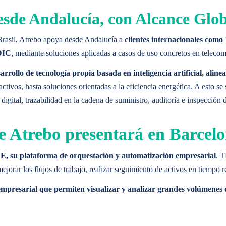
esde Andalucía, con Alcance Glo
Brasil, Atrebo apoya desde Andalucía a
clientes internacionales com
LDIC
, mediante soluciones aplicadas a casos de uso concretos en telecomu
IGENCE
arrollo de tecnología propia basada en inteligencia artificial, aline
tivos, hasta soluciones orientadas a la eficiencia energética. A esto s
ital, trazabilidad en la cadena de suministro, auditoría e inspección d
otencian la eficiencia y la inteligencia.
 Atrebo presentará en Barcel
IGENCE
 su plataforma de orquestación y automatización empresarial
. T
jorar los flujos de trabajo, realizar seguimiento de activos en tiempo r
otencian la eficiencia y la inteligencia.
a empresarial que permiten visualizar y analizar grandes volúmenes