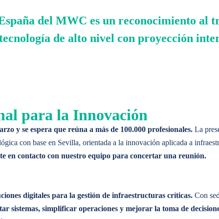
 España del MWC es un reconocimiento al tra
tecnología de alto nivel con proyección inte
arantiza una mejor toma de decisiones.
arantiza una mejor toma de decisiones.
nal para la Innovación
rzo y se espera que reúna a más de 100.000 profesionales.
La prese
 en el MWC26
ica con base en Sevilla, orientada a la innovación aplicada a infraestru
te en contacto con nuestro equipo para concertar una reunión.
atización de procesos
tienen un impacto enorme en términos de ahorro d
iones digitales para la gestión de infraestructuras críticas.
Con sede
iones
 en el MWC26
ar sistemas, simplificar operaciones y mejorar la toma de decisione