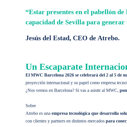
ANALYTICS
Digitalización de Contratos con IA
“Estar presentes en el pabellón de
MÁS INFORMACIÓN
capacidad de Sevilla para generar 
Transforma la información en
conclusiones factibles
y g
Jesús del Estad, CEO de Atrebo.
Solución Destacada
ANALYTICS
Operaciones Basadas en Datos
Transforma la información en
conclusiones factibles
y g
Un Escaparate Internacio
MÁS INFORMACIÓN
últimas noticias
El MWC Barcelona 2026 se celebrará del 2 al 5 de ma
Solución Destacada
Las Infraestructuras Inteligentes cobran Protagonismo
proyección internacional y su papel como empresa tecnológ
¿Nos vemos en Barcelona? Si vas a asistir al MWC,
pon
INDUSTRIAS
Operaciones Basadas en Datos
MÁS INFORMACIÓN
Sobre
Ebook Destacado
La digitalización de las
infraestructuras críticas
y la
autom
últimas noticias
Atrebo es una
empresa tecnológica que desarrolla soluc
La era de la IA en las infraestructuras de Telecomunicac
fiabilidad de los datos y eficiencia de las operaciones.
Las Infraestructuras Inteligentes cobran Protagonismo
con clientes y partners en distintos mercados
para conect