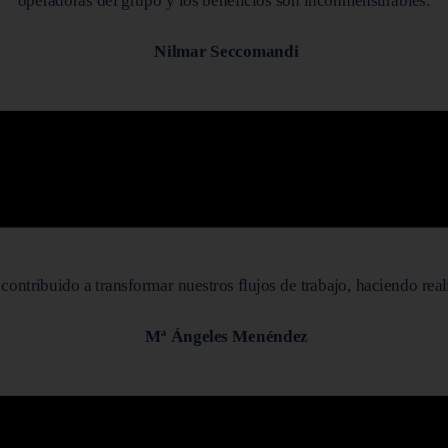
operadoras del grupo y los beneficios son inconmensurables.
Nilmar Seccomandi
ntribuido a transformar nuestros flujos de trabajo, haciendo real
Mª Ángeles Menéndez