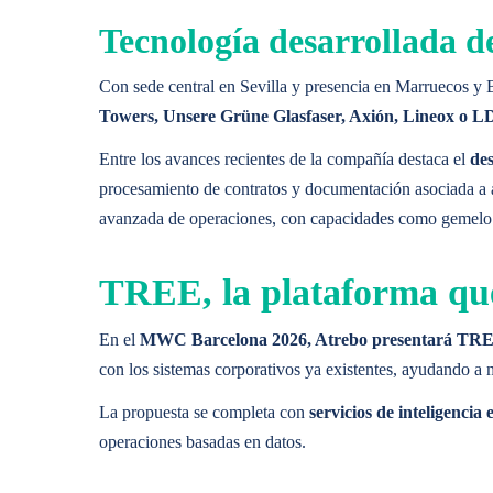
Acceso Inteligente
Soluciones Destacadas
Tecnología desarrollada d
Towerco de End-to-End
Con sede central en Sevilla y presencia en Marruecos y 
MÁS INFORMACIÓN
Operaciones de Gemelo Digital
Cadena de Suministro
Towers, Unsere Grüne Glasfaser, Axión, Lineox o 
Operaciones y Mantenimiento
Auditoría del Emplazamiento e Inspecciones
ARTIFICIAL INTELL
Entre los avances recientes de la compañía destaca el
des
Acceso Inteligente
Towerco de End-to-End
procesamiento de contratos y documentación asociada a ac
avanzada de operaciones, con capacidades como gemelo dig
Diseñamos y ofrecemos
soluciones basadas en IA
que p
MÁS INFORMACIÓN
TREE, la plataforma que
Caso de Uso Destacado
ARTIFICIAL INTELL
En el
MWC Barcelona 2026, Atrebo presentará TREE,
con los sistemas corporativos ya existentes, ayudando a me
Digitalización de Contratos con IA
Diseñamos y ofrecemos
soluciones basadas en IA
que p
MÁS INFORMACIÓN
La propuesta se completa con
servicios de inteligenci
operaciones basadas en datos.
Caso de Uso Destacado