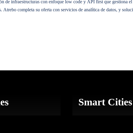
ón de infraestructuras
con enfoque
low
code
y
API
first
que gestiona el
s.
Atrebo
completa su oferta co
n servicios de
analítica
de datos
, y solu
atización de procesos
tienen un impacto enorme en términos de ahorro d
iones
Todos los Productos y Soluciones
ies
Smart Cities
Todos los Productos y Soluciones