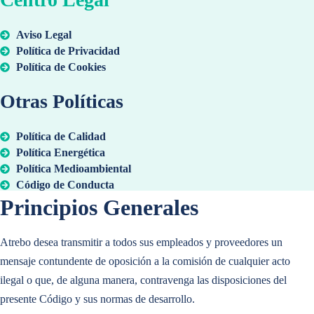
Gestión del trabajo
Comercial y Ventas
Aviso Legal
Compras
Analítica e Inteligencia
Política de Privacidad
Política de Cookies
Gestión de Proyectos
Financiero
Otras Políticas
Soluciones Destacadas
Comercial y Ventas
Política de Calidad
Analítica e Inteligencia
Operaciones de Gemelo Digital
Política Energética
Política Medioambiental
Financiero
Código de Conducta
Cadena de Suministro
Soluciones Destacadas
Principios Generales
Atrebo desea transmitir a todos sus empleados y proveedores un
Operaciones de Gemelo Digital
Operaciones y Mantenimiento
mensaje contundente de oposición a la comisión de cualquier acto
últimas noticias
ilegal o que, de alguna manera, contravenga las disposiciones del
Cadena de Suministro
presente Código y sus normas de desarrollo.
Auditoría del Emplazamiento e Inspecciones