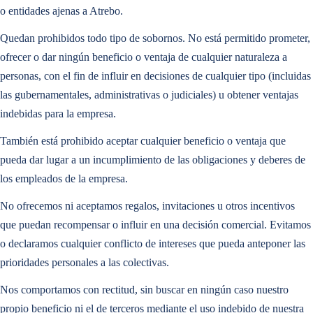
o entidades ajenas a Atrebo.
Caso de Uso Destacado
INTELLIGENCE
Quedan prohibidos todo tipo de sobornos. No está permitido prometer,
ofrecer o dar ningún beneficio o ventaja de cualquier naturaleza a
Diseñamos y ofrecemos
soluciones basadas en IA
que potencian la
personas, con el fin de influir en decisiones de cualquier tipo (incluidas
Digitalización de Contratos con IA
eficiencia y la inteligencia.
las gubernamentales, administrativas o judiciales) u obtener ventajas
indebidas para la empresa.
Caso de Uso Destacado
También está prohibido aceptar cualquier beneficio o ventaja que
pueda dar lugar a un incumplimiento de las obligaciones y deberes de
Digitalización de Contratos con IA
los empleados de la empresa.
No ofrecemos ni aceptamos regalos, invitaciones u otros incentivos
que puedan recompensar o influir en una decisión comercial. Evitamos
o declaramos cualquier conflicto de intereses que pueda anteponer las
prioridades personales a las colectivas.
Nos comportamos con rectitud, sin buscar en ningún caso nuestro
propio beneficio ni el de terceros mediante el uso indebido de nuestra