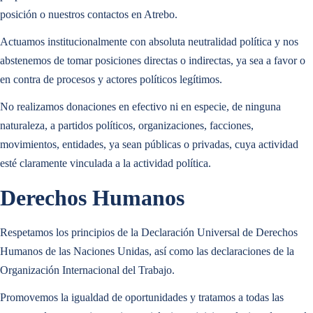
posición o nuestros contactos en Atrebo.
Actuamos institucionalmente con absoluta neutralidad política y nos
abstenemos de tomar posiciones directas o indirectas, ya sea a favor o
en contra de procesos y actores políticos legítimos.
No realizamos donaciones en efectivo ni en especie, de ninguna
naturaleza, a partidos políticos, organizaciones, facciones,
movimientos, entidades, ya sean públicas o privadas, cuya actividad
esté claramente vinculada a la actividad política.
MÁS INFORMACIÓN
Derechos Humanos
ANALYTICS
Respetamos los principios de la Declaración Universal de Derechos
Humanos de las Naciones Unidas, así como las declaraciones de la
Transforma la información en
conclusiones factibles
y garantiza una
MÁS INFORMACIÓN
Organización Internacional del Trabajo.
mejor toma de decisiones.
Promovemos la igualdad de oportunidades y tratamos a todas las
Solución Destacada
ANALYTICS