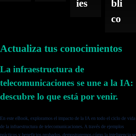
ies
bli
co
Actualiza tus conocimientos
La infraestructura de
telecomunicaciones se une a la IA:
Todos los Productos y Soluciones
descubre lo que está por venir.
En este eBook, exploramos el impacto de la IA en todo el ciclo de vida
de la infraestructura de telecomunicaciones. A través de ejemplos
Todos los Productos y Soluciones
prácticos y beneficios probados, demostraremos cómo la inteligencia se