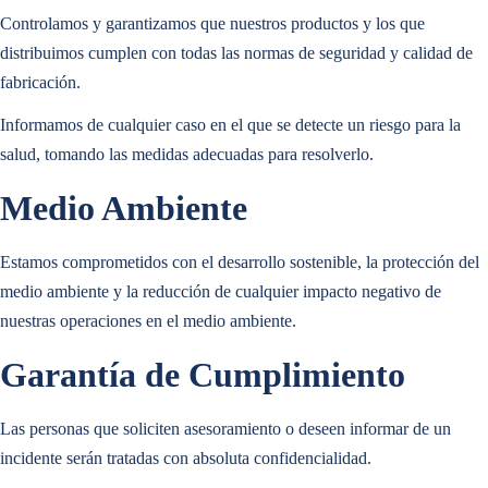
Controlamos y garantizamos que nuestros productos y los que
distribuimos cumplen con todas las normas de seguridad y calidad de
fabricación.
Informamos de cualquier caso en el que se detecte un riesgo para la
salud, tomando las medidas adecuadas para resolverlo.
Medio Ambiente
MÁS INFORMACIÓN
Estamos comprometidos con el desarrollo sostenible, la protección del
INDUSTRIAS
medio ambiente y la reducción de cualquier impacto negativo de
nuestras operaciones en el medio ambiente.
La digitalización de las
infraestructuras críticas
y la
automatización de
Garantía de Cumplimiento
MÁS INFORMACIÓN
procesos
tienen un impacto enorme en términos de ahorro de costes,
mejora de la productividad, transparencia, fiabilidad de los datos y
Las personas que soliciten asesoramiento o deseen informar de un
INDUSTRIAS
eficiencia de las operaciones.
incidente serán tratadas con absoluta confidencialidad.