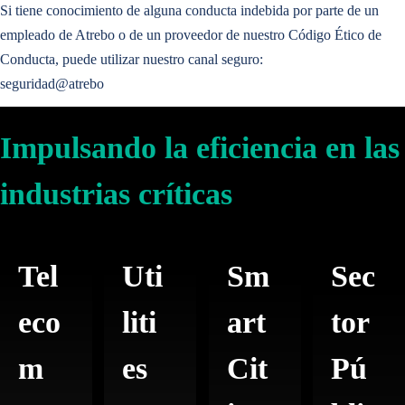
Impulsando la eficiencia en sectores críticos
Si tiene conocimiento de alguna conducta indebida por parte de un
La digitalización de las
infraestructuras críticas
y la
automatización de
empleado de Atrebo o de un proveedor de nuestro Código Ético de
procesos
tienen un impacto enorme en términos de ahorro de costes,
Telecom
Conducta, puede utilizar nuestro canal seguro:
mejora de la productividad, transparencia, fiabilidad de los datos y
seguridad@atrebo
eficiencia de las operaciones.
Servicios Públicos
Impulsando la eficiencia en sectores críticos
Smart Cities
Impulsando la eficiencia en las
Telecom
Sector Público
industrias críticas
Servicios Públicos
Smart Cities
Tel
Uti
Sm
Sec
Sector Público
eco
liti
art
tor
m
es
Cit
Pú