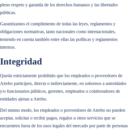
pleno respeto y garantía de los derechos humanos y las libertades
públicas.
Garantizamos el cumplimiento de todas las leyes, reglamentos y
obligaciones normativas, tanto nacionales como internacionales,
teniendo en cuenta también entre ellas las políticas y reglamentos
internos.
Integridad
Explore nuestro Centro de conocimiento
MÁS INFORMACIÓN
Queda estrictamente prohibido que los empleados o proveedores de
ARTIFICIAL
Atrebo participen, directa o indirectamente, en sobornos a autoridades
y/o funcionarios públicos, gerentes, empleados o colaboradores de
INTELLIGENCE
entidades ajenas a Atrebo.
Del mismo modo, los empleados o proveedores de Atrebo no pueden
Explore nuestro Centro de conocimiento
MÁS INFORMACIÓN
Diseñamos y ofrecemos
soluciones basadas en IA
que potencian la
aceptar, solicitar o recibir pagos, regalos u otros servicios que se
eficiencia y la inteligencia.
ARTIFICIAL
encuentren fuera de los usos legales del mercado por parte de personas