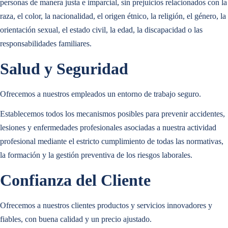
personas de manera justa e imparcial, sin prejuicios relacionados con la
raza, el color, la nacionalidad, el origen étnico, la religión, el género, la
Transforma la información en
orientación sexual, el estado civil, la edad, la discapacidad o las
conclusiones factibles
y garantiza una
Operaciones Basadas en Datos
mejor toma de decisiones.
responsabilidades familiares.
Salud y Seguridad
Solución Destacada
Ofrecemos a nuestros empleados un entorno de trabajo seguro.
Operaciones Basadas en Datos
Establecemos todos los mecanismos posibles para prevenir accidentes,
lesiones y enfermedades profesionales asociadas a nuestra actividad
profesional mediante el estricto cumplimiento de todas las normativas,
la formación y la gestión preventiva de los riesgos laborales.
Confianza del Cliente
Ofrecemos a nuestros clientes productos y servicios innovadores y
fiables, con buena calidad y un precio ajustado.