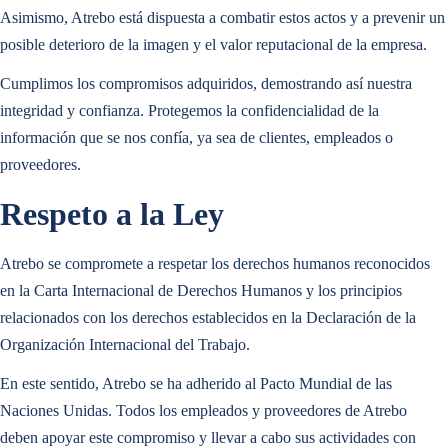
Las Infraestructuras Inteligentes cobran Protagonismo en el MWC26
Asimismo, Atrebo está dispuesta a combatir estos actos y a prevenir un
posible deterioro de la imagen y el valor reputacional de la empresa.
Operaciones y Mantenimiento
Acceso Inteligente
Ebook Destacado
últimas noticias
Cumplimos los compromisos adquiridos, demostrando así nuestra
integridad y confianza. Protegemos la confidencialidad de la
Auditoría del Emplazamiento e Inspecciones
información que se nos confía, ya sea de clientes, empleados o
La era de la IA en las infraestructuras de Telecomunicaciones
Towerco de End-to-End
Las Infraestructuras Inteligentes cobran Protagonismo en el MWC26
proveedores.
Acceso Inteligente
Respeto a la Ley
Ebook Destacado
Atrebo se compromete a respetar los derechos humanos reconocidos
La era de la IA en las infraestructuras de Telecomunicaciones
Towerco de End-to-End
en la Carta Internacional de Derechos Humanos y los principios
relacionados con los derechos establecidos en la Declaración de la
Organización Internacional del Trabajo.
En este sentido, Atrebo se ha adherido al Pacto Mundial de las
Naciones Unidas. Todos los empleados y proveedores de Atrebo
deben apoyar este compromiso y llevar a cabo sus actividades con