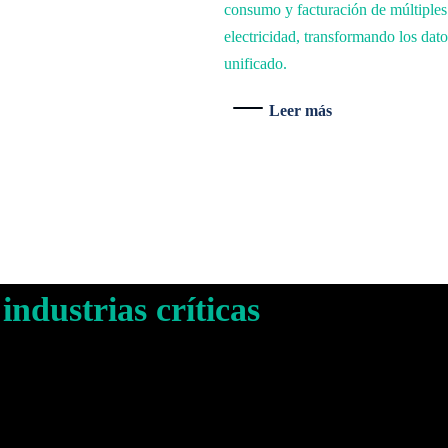
consumo y facturación de múltiples
 crítica.
electricidad, transformando los dato
unificado.
Leer más
 crítica.
industrias críticas