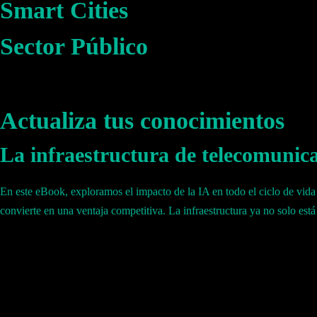
Smart Cities
Analítica e Inteligencia
Cadena de Suministro
Financiero
Sector Público
Soluciones Destacadas
Operaciones y Mantenimiento
Operaciones de Gemelo Digital
Auditoría del Emplazamiento e Inspecciones
Actualiza tus conocimientos
Cadena de Suministro
Acceso Inteligente
La infraestructura de telecomunicac
Operaciones y Mantenimiento
Towerco de End-to-End
En este eBook, exploramos el impacto de la IA en todo el ciclo de vida
Auditoría del Emplazamiento e Inspecciones
convierte en una ventaja competitiva. La infraestructura ya no solo est
Acceso Inteligente
Towerco de End-to-End